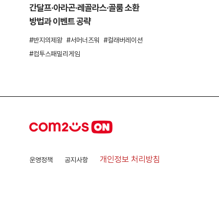
간달프·아라곤·레골라스·골룸 소환
방법과 이벤트 공략
반지의제왕
서머너즈워
컬래버레이션
컴투스패밀리게임
개인정보 처리방침
운영정책
공지사항