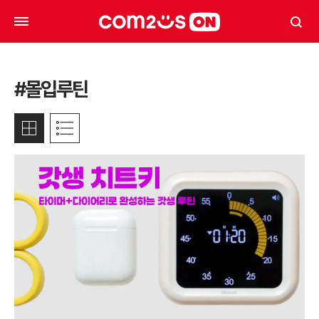
#몰입루틴