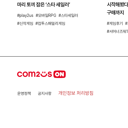
마리 토끼 잡은 ‘스타 세일러’
시작해봤다!
구매까지
play2us
모바일RPG
스타세일러
신작게임
컴투스패밀리게임
게임후기
서머너즈워1
개인정보 처리방침
운영정책
공지사항