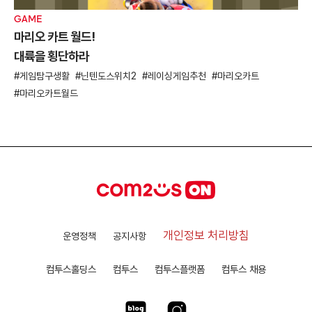
GAME
마리오 카트 월드!
대륙을 횡단하라
게임탐구생활
닌텐도스위치2
레이싱게임추천
마리오카트
마리오카트월드
개인정보 처리방침
운영정책
공지사항
컴투스홀딩스
컴투스
컴투스플랫폼
컴투스 채용