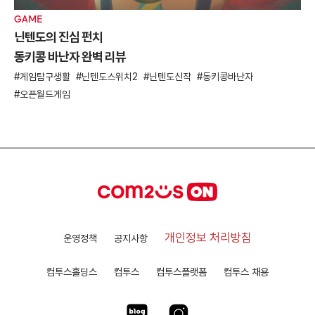
GAME
닌텐도의 진심 펀치
동키콩 바난자 완벽 리뷰
게임탐구생활
닌텐도스위치2
닌텐도신작
동키콩바난자
오픈월드게임
개인정보 처리방침
운영정책
공지사항
컴투스홀딩스
컴투스
컴투스플랫폼
컴투스 채용