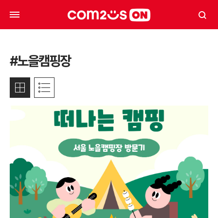
#노을캠핑장