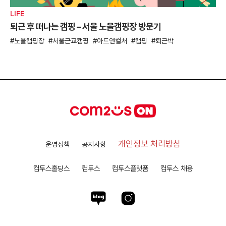
LIFE
퇴근 후 떠나는 캠핑 – 서울 노을캠핑장 방문기
노을캠핑장
서울근교캠핑
아트앤컬처
캠핑
퇴근박
개인정보 처리방침
운영정책
공지사항
컴투스홀딩스
컴투스
컴투스플랫폼
컴투스 채용