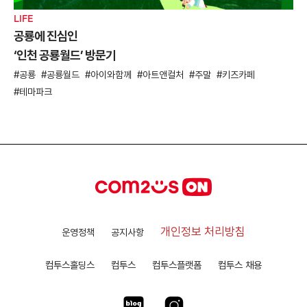
LIFE
공룡에 진심인
‘인천 공룡월드’ 방문기
공룡
공룡월드
아이와함께
아트앤컬처
주말
키즈카페
테마파크
개인정보 처리방침
운영정책
공지사항
컴투스홀딩스
컴투스
컴투스플랫폼
컴투스 채용