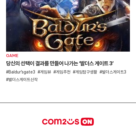
GAME
당신의 선택이 결과를 만들어 나가는 ‘발더스 게이트 3’
Baldur’sgate3
게임뷰
게임추천
게임탐구생활
발더스게이트3
발더스게이트신작