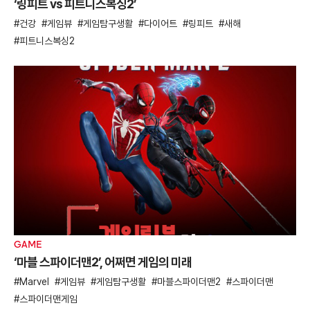
‘링피트 vs 피트니스복싱2’
건강
게임뷰
게임탐구생활
다이어트
링피트
새해
피트니스복싱2
GAME
‘마블 스파이더맨2’, 어쩌면 게임의 미래
Marvel
게임뷰
게임탐구생활
마블스파이더맨2
스파이더맨
스파이더맨게임