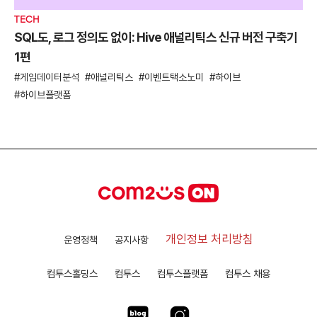
TECH
SQL도, 로그 정의도 없이: Hive 애널리틱스 신규 버전 구축기
1편
게임데이터분석
애널리틱스
이벤트택소노미
하이브
하이브플랫폼
개인정보 처리방침
운영정책
공지사항
컴투스홀딩스
컴투스
컴투스플랫폼
컴투스 채용