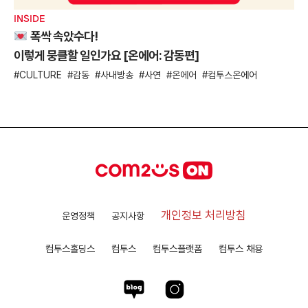
INSIDE
폭싹 속았수다!
이렇게 뭉클할 일인가요 [온에어: 감동편]
CULTURE
감동
사내방송
사연
온에어
컴투스온에어
개인정보 처리방침
운영정책
공지사항
컴투스홀딩스
컴투스
컴투스플랫폼
컴투스 채용