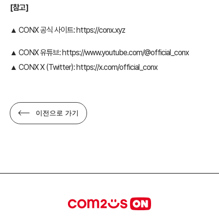
[참고]
▲ CONX 공식 사이트:
https://conx.xyz
▲ CONX 유튜브:
https://www.youtube.com/@official_conx
▲ CONX X (Twitter):
https://x.com/official_conx
이전으로 가기