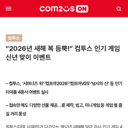
컴투스
“2026년 새해 복 듬뿍!” 컴투스 인기 게임
신년 맞이 이벤트
– 컴투스, ‘서머너즈 워’·’컴프야2026’·’컴프야V25’·‘낚시의 신’ 등 인기
타이틀 4종서 이벤트 실시
– 접속만 해도 다양한 선물 제공… 룬 제작, 빙고, 미니게임 등 게임 별 즐
길 거리 풍성
컴투스(대표 남재관)가 다가오는 병오년 새해를 맞아 자사 인기 게임 4