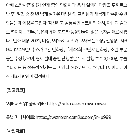
아베 츠카사(작화)가 연재 중인 만화이다. 용사 일행이 마왕을 무찌르고
난 후, 일행 중 천 년 넘게 살아온 마법사인 프리렌과 새롭게 마주한 주변
인물들의 여정을 그린다. 참신하고 감동적인 스토리와 대사, 마법과 검으
로 펼쳐지는 전투, 특유의 유머 코드와 등장인물이 많은 독자를 매료시켰
다. 「만화 대상 2021」 대상, 「제25회 데즈카 오사무 문화상」 신생상, 「제6
9회 (2023년도) 쇼가쿠칸 만화상」, 「제48회 코단샤 만화상」 소년 부문
등을 수상했으며, 현재 발매 중인 단행본은 누적 발행 부수 3,500만 부를
돌파하는 등 선풍적 인기를 끌고 있다. 2027 년 10 월부터 TV 애니메이
션 제3기 방영이 결정됐다.
[참고링크]
‘서머너즈 워’ 공식 카페:
https://cafe.naver.com/smonwar
특별 미니사이트:
https://swxfrieren.com2us.com/?r=p999
[사진자료]