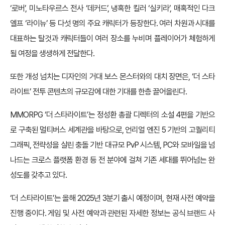
‘로버’, 미노타우르스 전사 ‘데커드’, 냉혹한 킬러 ‘실키라’, 매혹적인 다크
엘프 ‘라이뉴’ 등 다섯 명의 주요 캐릭터가 등장한다. 여러 차원과 시대를
대표하는 탈것과 캐릭터들이 여러 장소를 누비며 플레이어가 체험하게
될 여정을 생생하게 전달한다.
또한 개성 넘치는 디자인의 거대 보스 몬스터와의 대치 장면은, ‘더 스타
라이트’ 전투 콘텐츠의 규모감에 대한 기대를 한층 끌어올린다.
MMORPG ‘더 스타라이트’는 정성환 총괄 디렉터의 소설 4편을 기반으
로 구축된 멀티버스 세계관을 바탕으로, 언리얼 엔진 5 기반의 고퀄리티
그래픽, 전략성을 살린 충돌 기반 대규모 PvP 시스템, PC와 모바일을 넘
나드는 크로스 플랫폼 환경 등 전 분야에 걸쳐 기존 세대를 뛰어넘는 완
성도를 갖추고 있다.
‘더 스타라이트’는 올해 2025년 3분기 출시 예정이며, 현재 사전 예약을
진행 중이다. 게임 및 사전 예약과 관련된 자세한 정보는 공식 브랜드 사