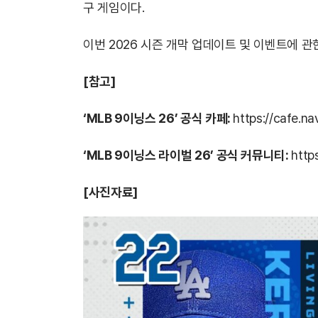
구 게임이다.
이번 2026 시즌 개막 업데이트 및 이벤트에 관한
[참고]
‘MLB 9이닝스 26’ 공식 카페:
https://cafe.n
‘MLB 9이닝스 라이벌 26’ 공식 커뮤니티:
http
[사진자료]