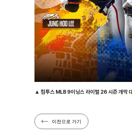
▲ 컴투스 MLB 9이닝스 라이벌 26 시즌 개막 
이전으로 가기