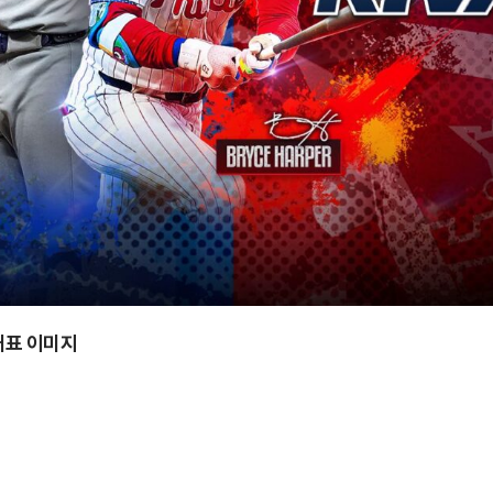
대표 이미지