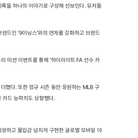
스 기록을 하나의 이야기로 구성해 선보인다. 유저들
임 브랜드인 ‘9이닝스’와의 연계를 강화하고 브랜드
리 미션 이벤트를 통해 ‘하이라이트 FA 선수 카
더했다. 또한 정규 시즌 동안 응원하는 MLB 구
브 카드 능력치도 상향했다.
을 생생하고 몰입감 넘치게 구현한 글로벌 모바일 야