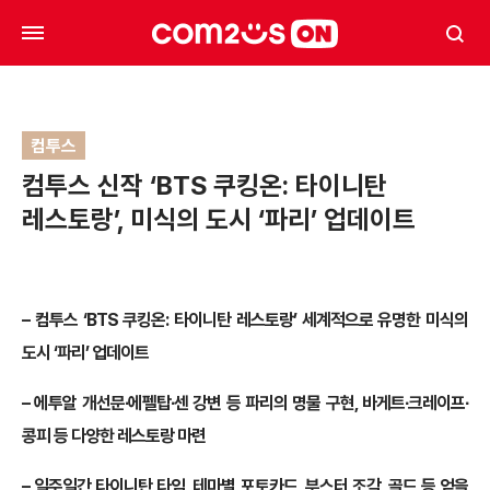
컴투스
컴투스 신작 ‘BTS 쿠킹온: 타이니탄
레스토랑’, 미식의 도시 ‘파리’ 업데이트
–
컴투스 ‘BTS 쿠킹온: 타이니탄 레스토랑’ 세계적으로 유명한 미식의
도시 ‘파리’ 업데이트
– 에투알 개선문∙에펠탑∙센 강변 등 파리의 명물 구현, 바게트∙크레이프∙
콩피 등 다양한 레스토랑 마련
– 일주일간 타이니탄 타임, 테마별 포토카드, 부스터 조각, 골드 등 얻을