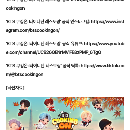
ookingon
‘BTS 쿠킹온: 타이니탄 레스토랑’ 공식 인스타그램:
https://www.inst
agram.com/btscookingon/
‘BTS 쿠킹온: 타이니탄 레스토랑’ 공식 유튜브:
https://www.youtub
e.com/channel/UCB26QENrMVlFE8zPMP_6TgQ
‘BTS 쿠킹온: 타이니탄 레스토랑’ 공식 틱톡:
https://www.tiktok.co
m/@btscookingon
[사진자료]