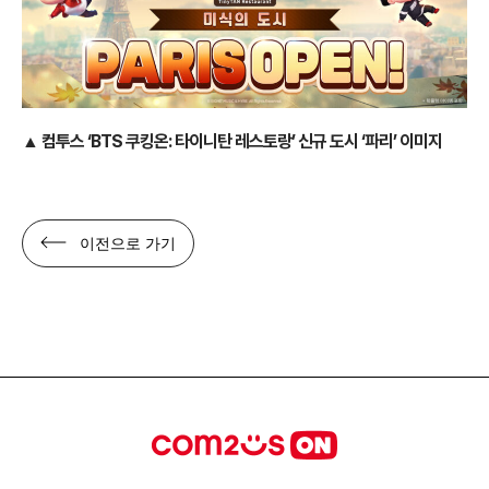
▲ 컴투스 ‘BTS 쿠킹온: 타이니탄 레스토랑’ 신규 도시 ‘파리’ 이미지
이전으로 가기