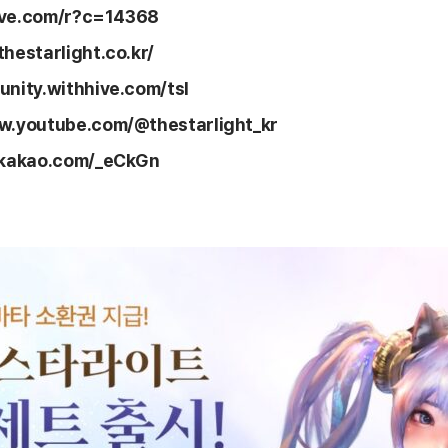
hive.com/r?c=14368
hestarlight.co.kr/
unity.withhive.com/tsl
w.youtube.com/@thestarlight_kr
f.kakao.com/_eCkGn