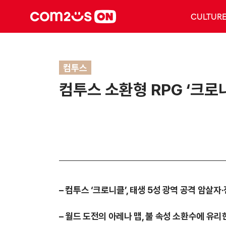
CULTUR
컴투스
컴투스 소환형 RPG ‘크로
–
컴투스 ‘크로니클’, 태생 5성 광역 공격 암살자
–
월드 도전의 아레나 맵, 불 속성 소환수에 유리한