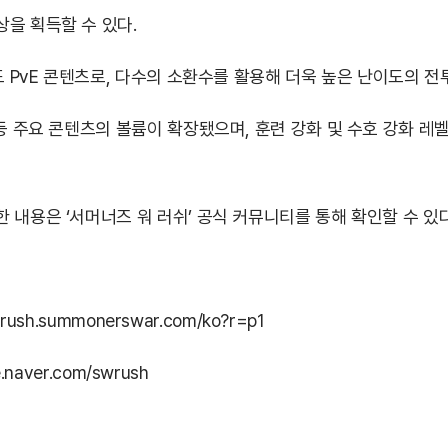
을 획득할 수 있다.
도 PvE 콘텐츠로, 다수의 소환수를 활용해 더욱 높은 난이도의 전
등 주요 콘텐츠의 볼륨이 확장됐으며, 훈련 강화 및 수호 강화 레벨
 내용은 ‘서머너즈 워 러쉬’ 공식 커뮤니티를 통해 확인할 수 있다
//rush.summonerswar.com/ko?r=p1
e.naver.com/swrush