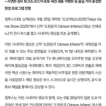
– 시연존·성우 토크쇼·코스어 포토 세션·경품 이벤트 등 즐길 거리 풍성한
현장 프로그램 진행
컴투스(대표 남재관)는 9월 25일 개막한 ‘도쿄게임쇼2025(Tokyo Ga
me Show 2025)’에서 신작 ‘도원암귀 Crimson Inferno(크림슨 인페르
노)’의 전시 부스를 열고 시네마틱 영상을 최초 공개했다.
이번 시네마틱 영상은 신작 ‘도원암귀 Crimson Inferno’의 세계관을 미
리 엿볼 수 있는 주요 장면들로 구성됐으며, 약 1분 내외로 제작됐다. 주
요 캐릭터들의 대표 공격기와 TV 애니메이션을 오마주한 컷을 곳곳에
배치해 몰입감을 극대화했다. 특히 게임만의 3D 그래픽과 연출로 재해
석한 액션 시퀀스는 화려하고 역동적인 비주얼로 현장 관람객들의 시선
을 사로잡았다. 해당 영상은 부스 스크린으로 실시간 상영되며, 공식 유
튜브 채널을 통해서도 감상할 수 있다.
컴투스는 이번 시네마틱 영상과 함께, 오는 9월 28일까지 일본 도쿄 마
쿠하리 멧세 일반 전시장에 마련된 ‘도원암귀 Crimson Inferno’ 부스에