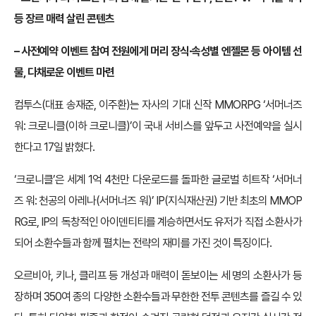
등 장르 매력 살린 콘텐츠
– 사전예약 이벤트 참여 전원에게 머리 장식∙속성별 엔젤몬 등 아이템 선
물, 다채로운 이벤트 마련
컴투스(대표 송재준, 이주환)는 자사의 기대 신작 MMORPG ‘서머너즈
워: 크로니클(이하 크로니클)’이 국내 서비스를 앞두고 사전예약을 실시
한다고 17일 밝혔다.
‘크로니클’은 세계 1억 4천만 다운로드를 돌파한 글로벌 히트작 ‘서머너
즈 워: 천공의 아레나(서머너즈 워)’ IP(지식재산권) 기반 최초의 MMOP
RG로, IP의 독창적인 아이덴티티를 계승하면서도 유저가 직접 소환사가
되어 소환수들과 함께 펼치는 전략의 재미를 가진 것이 특징이다.
오르비아, 키나, 클리프 등 개성과 매력이 돋보이는 세 명의 소환사가 등
장하며 350여 종의 다양한 소환수들과 무한한 전투 콘텐츠를 즐길 수 있