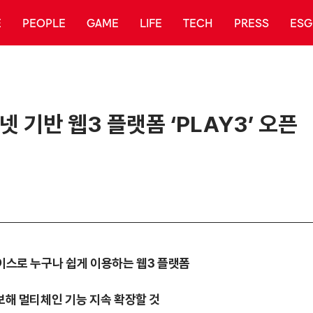
E
PEOPLE
GAME
LIFE
TECH
PRESS
ESG
 기반 웹3 플랫폼 ‘PLAY3’ 오픈
페이스로 누구나 쉽게 이용하는 웹3 플랫폼
확보해 멀티체인 기능 지속 확장할 것