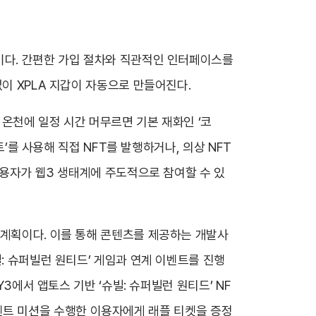
.
이다. 간편한 가입 절차와 직관적인 인터페이스를
없이 XPLA 지갑이 자동으로 만들어진다.
온천에 일정 시간 머무르면 기본 재화인 ‘코
트’를 사용해 직접 NFT를 발행하거나, 의상 NFT
이용자가 웹3 생태계에 주도적으로 참여할 수 있
 계획이다. 이를 통해 콘텐츠를 제공하는 개발사
: 슈퍼빌런 원티드’ 게임과 연계 이벤트를 진행
3에서 앱토스 기반 ‘슈빌: 슈퍼빌런 원티드’ NF
 이벤트 미션을 수행한 이용자에게 래플 티켓을 증정