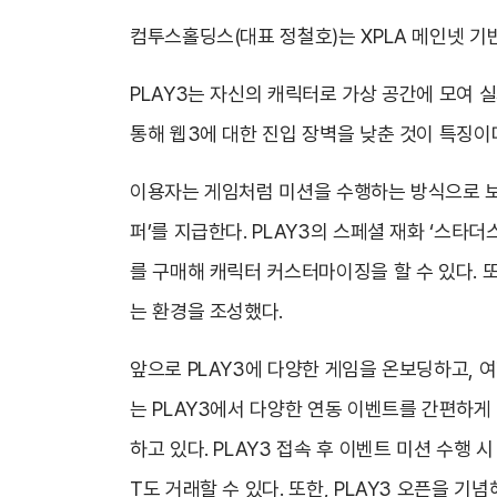
컴투스홀딩스(대표 정철호)는 XPLA 메인넷 기반의
PLAY3는 자신의 캐릭터로 가상 공간에 모여
통해 웹3에 대한 진입 장벽을 낮춘 것이 특징이
이용자는 게임처럼 미션을 수행하는 방식으로 보상
퍼’를 지급한다. PLAY3의 스페셜 재화 ‘스타더
를 구매해 캐릭터 커스터마이징을 할 수 있다. 
는 환경을 조성했다.
앞으로 PLAY3에 다양한 게임을 온보딩하고, 
는 PLAY3에서 다양한 연동 이벤트를 간편하게
하고 있다. PLAY3 접속 후 이벤트 미션 수행 
T도 거래할 수 있다. 또한, PLAY3 오픈을 기