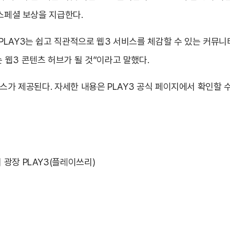
 스페셜 보상을 지급한다.
PLAY3는 쉽고 직관적으로 웹3 서비스를 체감할 수 있는 커뮤
웹3 콘텐츠 허브가 될 것”이라고 말했다.
스가 제공된다. 자세한 내용은 PLAY3 공식 페이지에서 확인할 수
광장 PLAY3(플레이쓰리)