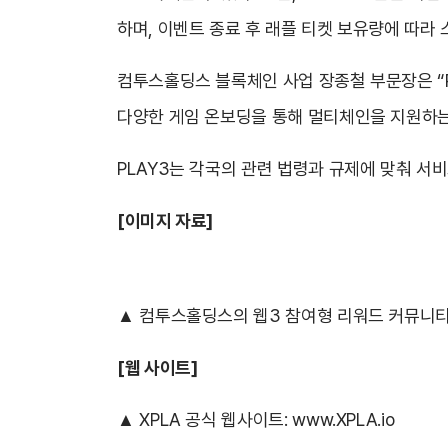
하며, 이벤트 종료 후 래플 티켓 보유량에 따라
컴투스홀딩스 블록체인 사업 장종철 부문장은 “
다양한 게임 온보딩을 통해 멀티체인을 지원하는 
PLAY3는 각국의 관련 법령과 규제에 맞춰 서비
[이미지 자료]
▲ 컴투스홀딩스의 웹3 참여형 리워드 커뮤니티 
[웹 사이트]
▲ XPLA 공식 웹사이트:
www.XPLA.io