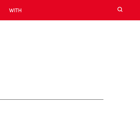
검색
WITH