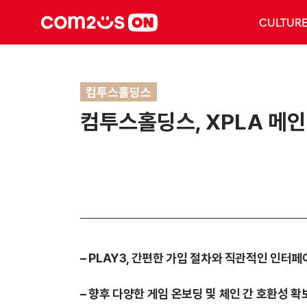
CULTUR
컴투스홀딩스
컴투스홀딩스, XPLA 메인넷
– PLAY3, 간편한 가입 절차와 직관적인 인터
– 향후 다양한 게임 온보딩 및 체인 간 호환성 