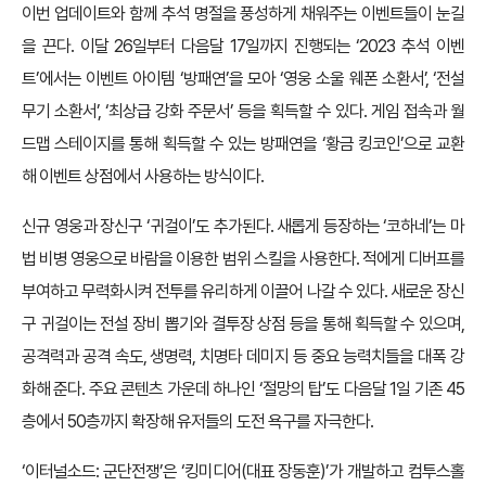
이번 업데이트와 함께 추석 명절을 풍성하게 채워주는 이벤트들이 눈길
을 끈다. 이달 26일부터 다음달 17일까지 진행되는 ‘2023 추석 이벤
트’에서는 이벤트 아이템 ‘방패연’을 모아 ‘영웅 소울 웨폰 소환서’, ‘전설
무기 소환서’, ‘최상급 강화 주문서’ 등을 획득할 수 있다. 게임 접속과 월
드맵 스테이지를 통해 획득할 수 있는 방패연을 ‘황금 킹코인’으로 교환
해 이벤트 상점에서 사용하는 방식이다.
신규 영웅과 장신구 ‘귀걸이’도 추가된다. 새롭게 등장하는 ‘코하네’는 마
법 비병 영웅으로 바람을 이용한 범위 스킬을 사용한다. 적에게 디버프를
부여하고 무력화시켜 전투를 유리하게 이끌어 나갈 수 있다. 새로운 장신
구 귀걸이는 전설 장비 뽑기와 결투장 상점 등을 통해 획득할 수 있으며,
공격력과 공격 속도, 생명력, 치명타 데미지 등 중요 능력치들을 대폭 강
화해 준다. 주요 콘텐츠 가운데 하나인 ‘절망의 탑’도 다음달 1일 기존 45
층에서 50층까지 확장해 유저들의 도전 욕구를 자극한다.
‘이터널소드: 군단전쟁’은 ‘킹미디어(대표 장동훈)’가 개발하고 컴투스홀