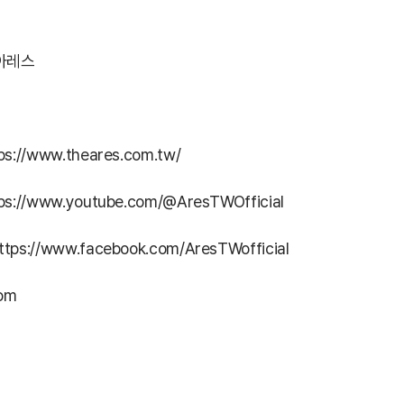
 아레스
ps://www.theares.com.tw/
ps://www.youtube.com/@AresTWOfficial
ttps://www.facebook.com/AresTWofficial
com