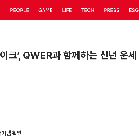
E
PEOPLE
GAME
LIFE
TECH
PRESS
ESG
이크’, QWER과 함께하는 신년 운세
아이템 확인