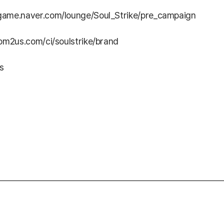
/game.naver.com/lounge/Soul_Strike/pre_campaign
om2us.com/ci/soulstrike/brand
s