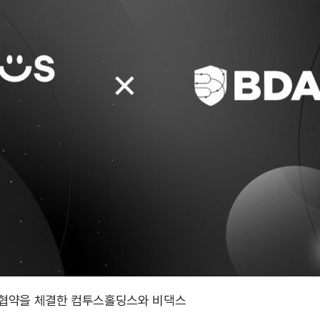
무협약을 체결한 컴투스홀딩스와 비댁스