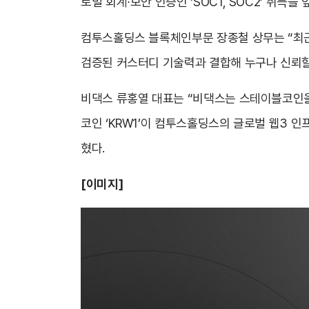
로벌 회계∙보안 인증인 ‘SOC1, SOC2’ 취득
컴투스홀딩스 블록체인부문 장종철 상무는 “최근
검증된 커스터디 기술력과 결합해 누구나 신뢰할
비댁스 류홍열 대표는 “비댁스는 스테이블코인을
코인 ‘KRW1’이 컴투스홀딩스의 글로벌 웹3 
혔다.
[이미지]