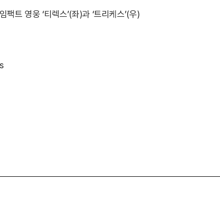
팩트 영웅 ‘티렉스’(좌)과 ‘트리케스’(우)
s