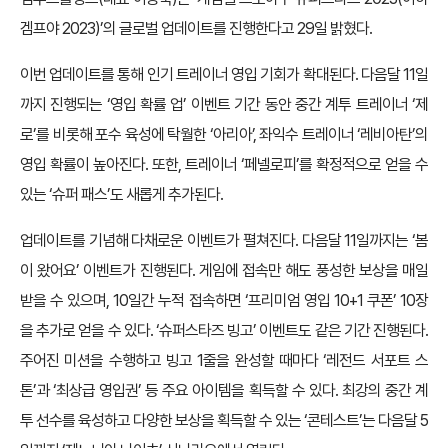
겜프야 2023)’의 글로벌 업데이트를 진행한다고 29일 밝혔다.
이번 업데이트를 통해 인기 트레이너 영입 기회가 확대된다. 다음달 11일
까지 진행되는 ‘영입 확률 업’ 이벤트 기간 동안 중간 계투 트레이너 ‘제
로’를 비롯해 포수 육성에 탁월한 ‘아리아’, 좌익수 트레이너 ‘레비아탄’의
영입 확률이 높아진다. 또한, 트레이너 ‘페넬로피’를 확정적으로 얻을 수
있는 ‘슈퍼 패스’도 새롭게 추가된다.
업데이트를 기념해 다채로운 이벤트가 펼쳐진다. 다음달 11일까지는 ‘봄
이 왔어요’ 이벤트가 진행된다. 게임에 접속만 해도 풍성한 보상을 매일
받을 수 있으며, 10일간 누적 접속하면 ‘프리미엄 영입 10+1 쿠폰’ 10장
을 추가로 얻을 수 있다. ‘슈퍼스타즈 빙고’ 이벤트도 같은 기간 진행된다.
주어진 미션을 수행하고 빙고 1줄을 완성할 때마다 ‘레전드 서포트 스
톤’과 ‘최상급 영입권’ 등 주요 아이템을 획득할 수 있다. 최강의 중간 계
투 선수를 육성하고 다양한 보상을 획득할 수 있는 ‘콘테스트’는 다음달 5