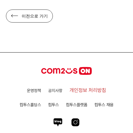
이전으로 가기
개인정보 처리방침
운영정책
공지사항
컴투스홀딩스
컴투스
컴투스플랫폼
컴투스 채용