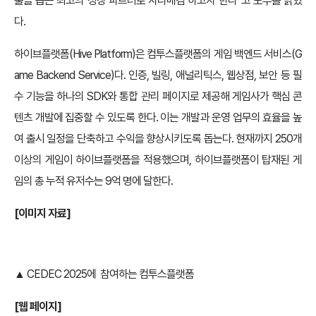
출을 돕는 최고의 성장 파트너로 자리매김 하고자 한다”고 포부를 밝혔
다.
하이브플랫폼(Hive Platform)은 컴투스플랫폼의 게임 백엔드 서비스(G
ame Backend Service)다. 인증, 빌링, 애널리틱스, 웹상점, 보안 등 필
수 기능을 하나의 SDK와 통합 관리 페이지로 제공해 게임사가 핵심 콘
텐츠 개발에 집중할 수 있도록 한다. 이는 개발과 운영 업무의 효율을 높
여 출시 일정을 단축하고 수익을 향상시키도록 돕는다. 현재까지 250개
이상의 게임이 하이브플랫폼을 적용했으며, 하이브플랫폼이 탑재된 게
임의 총 누적 유저수는 9억 명에 달한다.
[이미지 자료]
▲ CEDEC 2025에 참여하는 컴투스플랫폼
[웹 페이지]