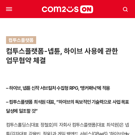
컴투스플랫폼
컴투스플랫폼-넵튠, 하이브 사용에 관한
업무협약 체결
– 하이브, 넵튠 신작 서브컬처 수집형 RPG, ‘앵커패닉’에 적용
– 컴투스플랫폼 최석원 대표, “하이브의 독보적인 기술력으로 사업 목표
달성에 일조할 것”
컴투스홀딩스(대표 정철호)의 자회사 컴투스플랫폼(대표 최석원)은 넵
튠(각자대표 강율빈, 정욱)과 게임 백엔드 서비스(GBaaS) ‘하이브(Hiv