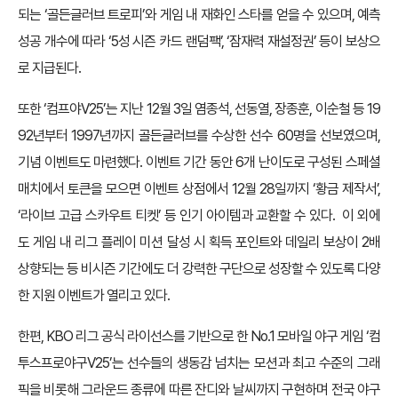
되는 ‘골든글러브 트로피’와 게임 내 재화인 스타를 얻을 수 있으며, 예측
성공 개수에 따라 ‘5성 시즌 카드 랜덤팩’, ‘잠재력 재설정권’ 등이 보상으
로 지급된다.
또한 ‘컴프야V25’는 지난 12월 3일 염종석, 선동열, 장종훈, 이순철 등 19
92년부터 1997년까지 골든글러브를 수상한 선수 60명을 선보였으며,
기념 이벤트도 마련했다. 이벤트 기간 동안 6개 난이도로 구성된 스페셜
매치에서 토큰을 모으면 이벤트 상점에서 12월 28일까지 ‘황금 제작서’,
‘라이브 고급 스카우트 티켓’ 등 인기 아이템과 교환할 수 있다. 이 외에
도 게임 내 리그 플레이 미션 달성 시 획득 포인트와 데일리 보상이 2배
상향되는 등 비시즌 기간에도 더 강력한 구단으로 성장할 수 있도록 다양
한 지원 이벤트가 열리고 있다.
한편, KBO 리그 공식 라이선스를 기반으로 한 No.1 모바일 야구 게임 ‘컴
투스프로야구V25’는 선수들의 생동감 넘치는 모션과 최고 수준의 그래
픽을 비롯해 그라운드 종류에 따른 잔디와 날씨까지 구현하며 전국 야구