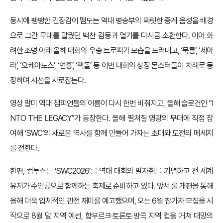
동시에 팽팽한 긴장감이 맴도는 역대 명승부의 짜릿한 중계 음성을 배경
으로 그간 무대를 달궜던 벅찬 감동과 열기를 다시금 소환한다. 이어 화
려한 조명 아래 올해 대회의 우승 트로피가 모습을 드러내고, ‘묵룡’, ‘세아
라’, ‘오케아노스’, ‘연홍’, ‘랙돌’ 등 이번 대회의 상징 몬스터들이 차례로 등
장하며 시선을 사로잡는다.
영상 말미 역대 챔피언들의 이름이 다시 한번 비춰지고, 올해 슬로건인 “I
NTO THE LEGACY”가 등장한다. 올해 펼쳐질 영광의 무대에 직접 참
여해 ‘SWC’의 새로운 역사를 함께 만들어 가자는 초대와 도전의 메세지
를 전한다.
한편, 컴투스는 ‘SWC2026’를 역대 대회의 발자취를 기념하고 전 세계
유저가 주인공으로 함께하는 축제로 준비하고 있다. 앞서 룰 개편을 통해
올해 더욱 입체적인 관전 재미를 예고했으며, 오는 6월 참가자 모집을 시
작으로 8월 말 지역 예선, 함부르크·토론토·방콕 지역 컵을 거쳐 대망의