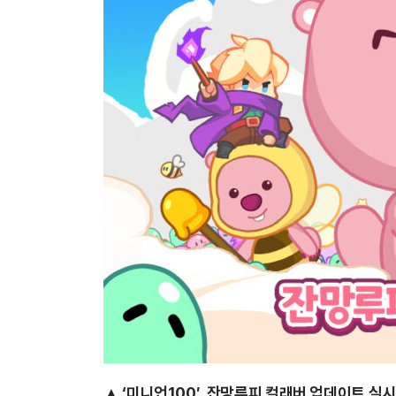
▲
‘미니언100′, 잔망루피 컬래버 업데이트 실시