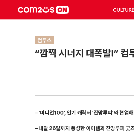
CULTUR
컴투스
“깜찍 시너지 대폭발!” 컴
– ‘미니언100’, 인기 캐릭터 ‘잔망루피’와 협업
– 내달 26일까지 풍성한 아이템과 잔망루피 굿즈