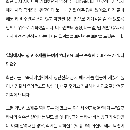
최근 티저 사이트를 기획하면서 열정을 불태웠습니다. 프로젝트가 유저
에게 처음 공개되는 관문이다 보니 신경을 아주 많이 썼어요. 미리 준비
해둔 키 비주얼을 쓰지 않고 제한된 정보만으로 기대감을 줄 수 있도록
임팩트 위주로 기획했습니다. 디자인부터 영상, 마크업, 웹 개발, QA까지
거치며 점점 완성도가 높아지는 결과물을 보면서 큰 보람을 느꼈습니다.
일상에서도 광고 소재를 눈여겨본다고요. 최근 포착한 에피소드가 있다
면요?
최근에는 고속터미널역에서 장난전화 금지 메시지를 한눈에 재밌게 풀
어낸 경찰서 옥외광고를 봤는데, 너무 웃기고 기발해서 사진으로 남겨둔
기억이 납니다!
그런 기발한 소재를 찍어두는 것 말고도, 위에서 언급했던 “매의 눈”으로
타사의 실수를 짚어내는 일도 많습니다. 크게는 타사 버스 광고의 절단면
이 아예 잘려나간 경우, 작게는 지하철 옥외광고의 화질이 깨져 픽셀이