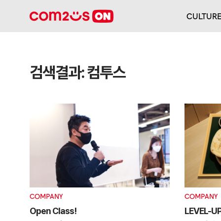
CULTUR
검색결과:
컴투스
COMPANY
COMPANY
Open Class!
LEVEL-