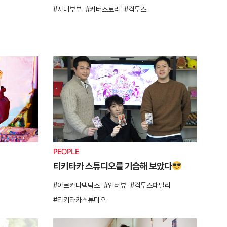
사내부부
커버스토리
컴투스
PEOPLE
티키타카 스튜디오를 기습해 보았다
아르카나택틱스
인터뷰
컴투스패밀리
티키타카스튜디오