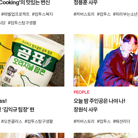
Cooking’의 맛있는 변신
정용훈 사우
레벨업프로젝트
컴투스복지
커버스토리
컴투스
피리부는소년
식당
컴투스탐구생활
PEOPLE
ss!
오늘 밤 주인공은 나야 나!
 ‘김익규 팀장’ 편
장원식 사우
오픈클라스
컴투스탐구생활
커버스토리
컴투스
패션리더