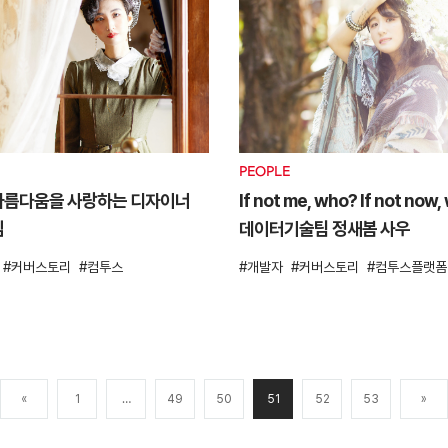
PEOPLE
아름다움을 사랑하는 디자이너
If not me, who? If not now
임
데이터기술팀 정새봄 사우
커버스토리
컴투스
개발자
커버스토리
컴투스플랫폼
«
1
…
49
50
51
52
53
»