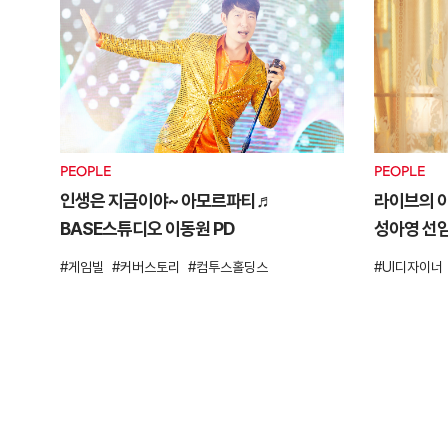
PEOPLE
PEOPLE
인생은 지금이야~ 아모르파티♬
라이브의 
BASE스튜디오 이동원 PD
성아영 선
게임빌
커버스토리
컴투스홀딩스
UI디자이너