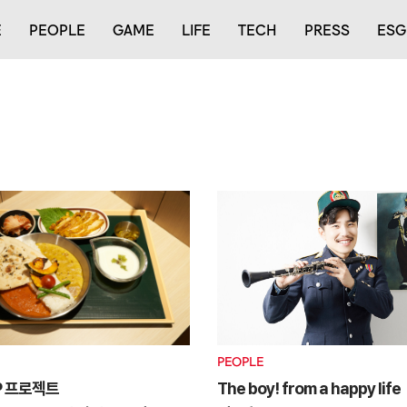
E
PEOPLE
GAME
LIFE
TECH
PRESS
ESG
PEOPLE
UP 프로젝트
The boy! from a happy life