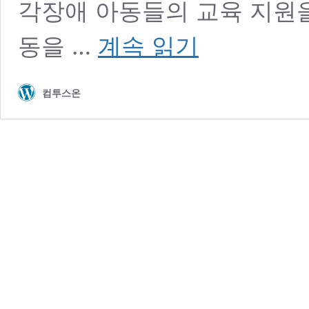
각장애 아동들의 교육 지원을
청
동을 …
계속 읽기
각
장
애
컴투스온
아
동
교
육
지
원
위
한
‘립
뷰
마
스
크’
제
작