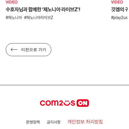
VIDEO
VIDEO
수호자님과 함께한 ‘제노니아 라이브Z’!
갓겜의 귀
제노니아
제노니아라이브Z
play2us
이전으로 가기
개인정보 처리방침
운영정책
공지사항