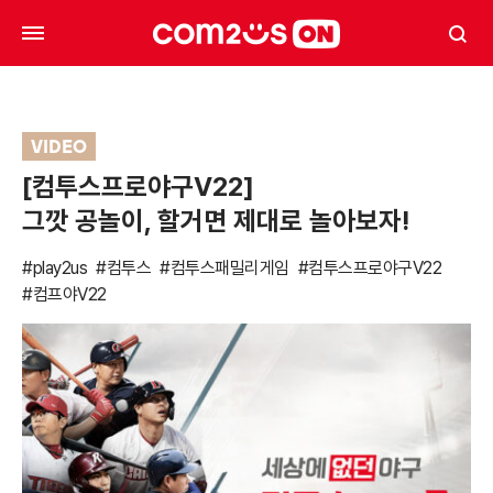
VIDEO
[컴투스프로야구V22]
그깟 공놀이, 할거면 제대로 놀아보자!
#play2us
#컴투스
#컴투스패밀리게임
#컴투스프로야구V22
#컴프야V22