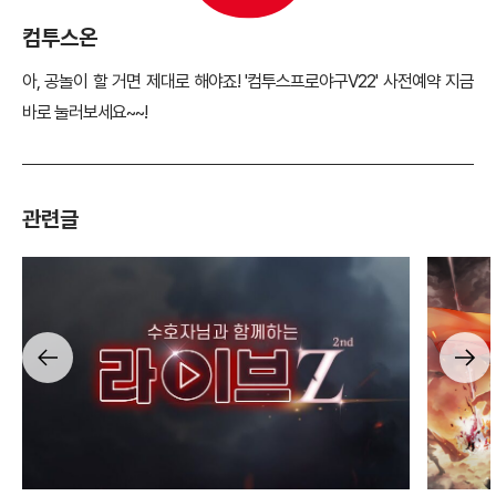
컴투스온
아, 공놀이 할 거면 제대로 해야죠! '컴투스프로야구V22' 사전예약 지금
바로 눌러보세요~~!
관련글